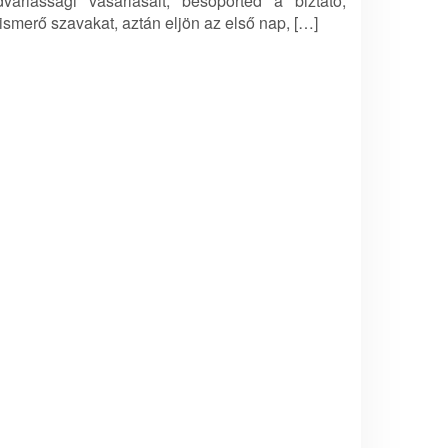
dvariassági vásárlásait, besöpörted a biztató,
lismerő szavakat, aztán eljön az első nap, […]