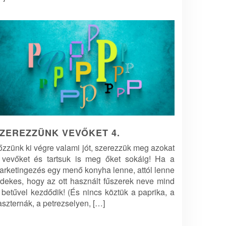
ZEREZZÜNK VEVŐKET 4.
őzzünk ki végre valami jót, szerezzük meg azokat
 vevőket és tartsuk is meg őket sokáig! Ha a
arketingezés egy menő konyha lenne, attól lenne
rdekes, hogy az ott használt fűszerek neve mind
 betűvel kezdődik! (És nincs köztük a paprika, a
aszternák, a petrezselyen, […]