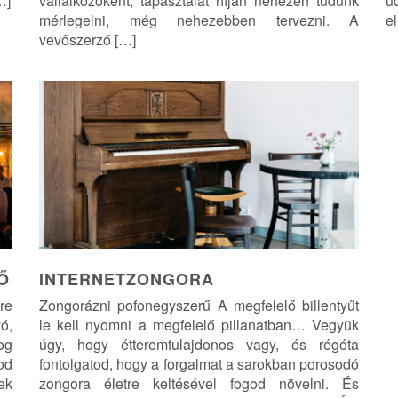
…]
vállalkozóként, tapasztalat híján nehezen tudunk
u
mérlegelni, még nehezebben tervezni. A
e
vevőszerző […]
Ő
INTERNETZONGORA
re
Zongorázni pofonegyszerű A megfelelő billentyűt
ó,
le kell nyomni a megfelelő pillanatban… Vegyük
og
úgy, hogy étteremtulajdonos vagy, és régóta
od
fontolgatod, hogy a forgalmat a sarokban porosodó
ek
zongora életre keltésével fogod növelni. És