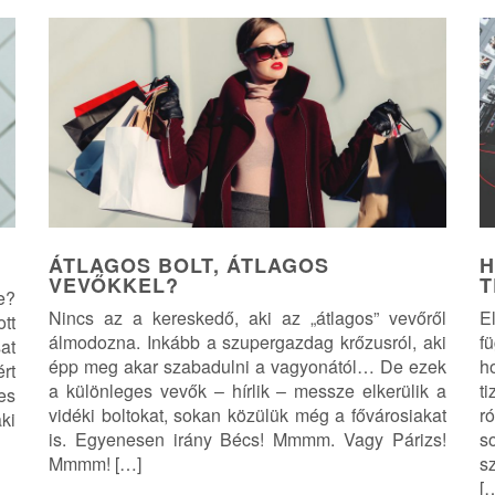
ÁTLAGOS BOLT, ÁTLAGOS
H
VEVŐKKEL?
T
e?
Nincs az a kereskedő, aki az „átlagos” vevőről
E
tt
álmodozna. Inkább a szupergazdag krőzusról, aki
f
at
épp meg akar szabadulni a vagyonától… De ezek
h
rt
a különleges vevők – hírlik – messze elkerülik a
t
es
vidéki boltokat, sokan közülük még a fővárosiakat
r
ki
is. Egyenesen irány Bécs! Mmmm. Vagy Párizs!
s
Mmmm! […]
s
[