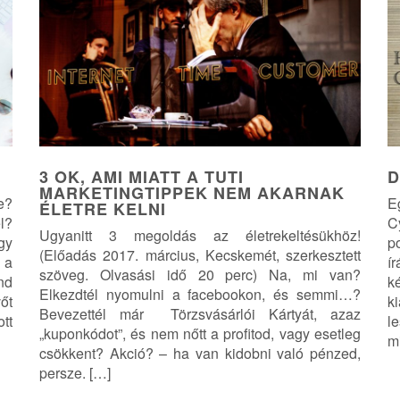
3 OK, AMI MIATT A TUTI
D
MARKETINGTIPPEK NEM AKARNAK
e?
E
ÉLETRE KELNI
l?
C
Ugyanitt 3 megoldás az életrekeltésükhöz!
gy
p
(Előadás 2017. március, Kecskemét, szerkesztett
 a
í
szöveg. Olvasási idő 20 perc) Na, mi van?
nd
k
Elkezdtél nyomulni a facebookon, és semmi…?
őt
k
Bevezettél már Törzsvásárlói Kártyát, azaz
tt
l
„kuponkódot”, és nem nőtt a profitod, vagy esetleg
mi
csökkent? Akció? – ha van kidobni való pénzed,
persze. […]