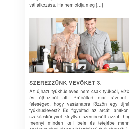
vállalkozása. Ha nem oldja meg […]
SZEREZZÜNK VEVŐKET 3.
Az újházi tyúkhúsleves nem csak tyúkból, vízb
és újháziból áll! Próbáltad már rávenni
feleséged, hogy vasárnapra főzzön egy újhá
tyúkhúslevest? És figyelted az arcát, amikor
szakácskönyvet kinyitva szembesült azzal, ho
mennyi minden kell bele és tetejébe menn