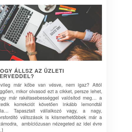
OGY ÁLLSZ AZ ÜZLETI
ERVEDDEL?
lvileg már kőbe van vésve, nem igaz? Attól
üggően, mikor olvasod ezt a cikket, persze lehet,
ogy már rakétasebességgel valósítod meg… a
izedik korrekciót követően inkább lemondtál
óla… Tapasztalt vállalkozó vagy, a nagy,
orsfordító változások is kiismerhetőbbek már a
zámodra, ambíciózusan nézegeted az idei évre
…]