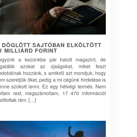
 DÖGLÖTT SAJTÓBAN ELKÖLTÖTT
1 MILLIÁRD FORINT
együnk a kezünkbe pár halott magazint, de
egalább azokat az újságokat, miket feszt
edobálnak hozzánk, s amikről azt mondjuk, hogy
em szeretjük őket, pedig a mi cégünk hirdetése is
enne szokott lenni. Ez egy hétvégi termés. Nem
oltam rest, megszámoltam, 17 470 információt
dítottak rám. […]