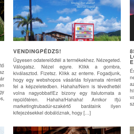
VENDINGPÉDZS!
8
L
Ügyesen odaterelődtél a termékekhez. Nézegeted.
E
tő
Válogatsz. Nézel egyre. Klikk a gombra,
É
az
kiválasztod. Fizetsz. Klikk az enterre. Fogadjunk,
n
már
hogy egy webshopos vásárlás folyamata rémlett
a
en
fel a képzeletedben. Hahaha!Nem is tévedhettél
h
gy
volna nagyobbat!Ez bizony egy italutomata a
v
s,
repülőtéren. Hahaha!Hahaha! Amikor ifjú
s
marketingtrubadúr-szakértő barátaink ilyen
kifejezésekkel dobálóznak, hogy […]