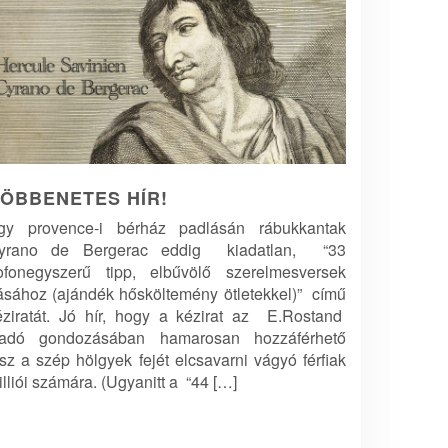
ÖBBENETES HÍR!
gy provence-i bérház padlásán rábukkantak
yrano de Bergerac eddig kiadatlan, “33
ofonegyszerű tipp, elbűvölő szerelmesversek
rásához (ajándék hősköltemény ötletekkel)” című
éziratát. Jó hír, hogy a kézirat az E.Rostand
iadó gondozásában hamarosan hozzáférhető
esz a szép hölgyek fejét elcsavarni vágyó férfiak
lliói számára. (Ugyanitt a “44 […]