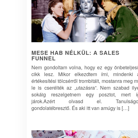
MESE HAB NÉLKÜL: A SALES
FUNNEL
Nem gondoltam volna, hogy ez egy önbeteljesí
cikk lesz. Mikor elkezdtem írni, mindenki 
értékesítési tölcsérről trombitált, mostanra meg 
le is cserélték az „utazásra”. Nem szabad ily
sokáig reszelgetnem egy posztot, mert í
járok.Azért olvasd el. Tanulságo
gondolatébresztő. És aki itt van amúgy is […]