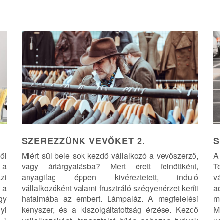
SZEREZZÜNK VEVŐKET 2.
S
ől
Miért sül bele sok kezdő vállalkozó a vevőszerző,
A
 a
vagy ártárgyalásba? Mert érett felnőttként,
T
zi
anyagilag éppen kivéreztetett, induló
v
 a
vállalkozóként valami frusztráló szégyenérzet keríti
a
gy
hatalmába az embert. Lámpaláz. A megfelelési
m
yi
kényszer, és a kiszolgáltatottság érzése. Kezdő
M