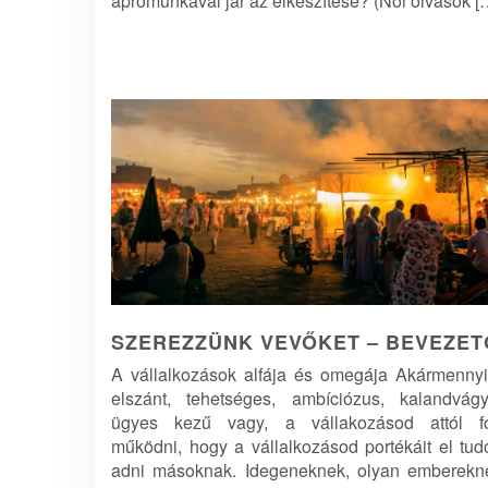
aprómunkával jár az elkészítése? (Női olvasók [
SZEREZZÜNK VEVŐKET – BEVEZET
A vállalkozások alfája és omegája Akármennyi
elszánt, tehetséges, ambíciózus, kalandvágy
ügyes kezű vagy, a vállakozásod attól f
működni, hogy a vállalkozásod portékáit el tud
adni másoknak. Idegeneknek, olyan emberekn