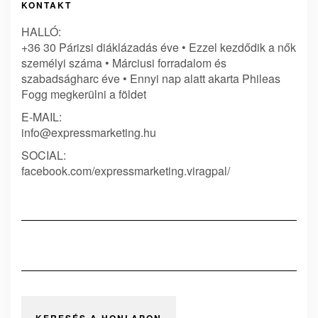
KONTAKT
HALLÓ:
+36 30 Párizsi diáklázadás éve • Ezzel kezdődik a nők
személyi száma • Márciusi forradalom és
szabadságharc éve • Ennyi nap alatt akarta Phileas
Fogg megkerülni a földet
E-MAIL:
info@expressmarketing.hu
SOCIAL:
facebook.com/expressmarketing.viragpal/
KERESÉS A HONLAPON