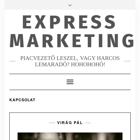
KAPCSOLAT
EXPRESS
FACEBOOK
MAIL
INSTAGRAM
MARKETING
PIACVEZETŐ LESZEL, VAGY HARCOS
LEMARADÓ? HOHOHOHÓ!
Toggle
Navigation
KAPCSOLAT
VIRÁG PÁL