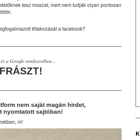
rdetőknek tesz rosszat, mert nem tudják olyan pontosan
többi.
megfogalmazott tiltakozását a facebook?
 és a Google rendszerében…
FRÁSZT!
latform nem saját magán hirdet,
t nyomtatott sajtóban!
ekben, ni!