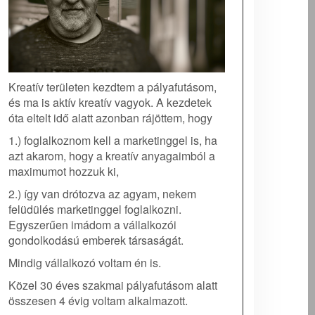
Kreatív területen kezdtem a pályafutásom,
és ma is aktív kreatív vagyok. A kezdetek
óta eltelt idő alatt azonban rájöttem, hogy
1.) foglalkoznom kell a marketinggel is, ha
azt akarom, hogy a kreatív anyagaimból a
maximumot hozzuk ki,
2.) így van drótozva az agyam, nekem
felüdülés marketinggel foglalkozni.
Egyszerűen imádom a vállalkozói
gondolkodású emberek társaságát.
Mindig vállalkozó voltam én is.
Közel 30 éves szakmai pályafutásom alatt
összesen 4 évig voltam alkalmazott.