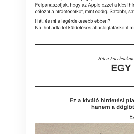
Felpanaszolják, hogy az Apple ezzel a kicsi hi
célozni a hirdetéseiket, mint eddig. Satöbbi, sa
Hát, és mi a legérdekesebb ebben?
Na, hol adta fel küldetéses állásfoglalásként 
Hát a Facebookon
EGY 
Ez a kiváló hirdetési p
hanem a döglöt
Ez