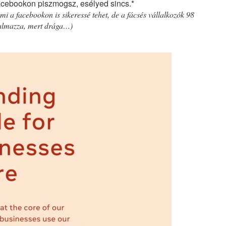
acebookon piszmogsz, esélyed sincs.*
mi a facebookon is sikeressé tehet, de a fácsés vállalkozók 98
almazza, mert drága…)