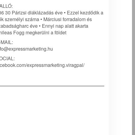
ALLÓ:
36 30 Párizsi diáklázadás éve • Ezzel kezdődik a
ők személyi száma • Márciusi forradalom és
zabadságharc éve • Ennyi nap alatt akarta
hileas Fogg megkerülni a földet
-MAIL:
nfo@expressmarketing.hu
OCIAL:
acebook.com/expressmarketing.viragpal/