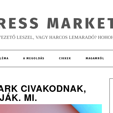
RESS MARKE
VEZETŐ LESZEL, VAGY HARCOS LEMARADÓ? HOHO
LÉMA
A MEGOLDÁS
CIKKEK
MAGAMRÓL
ARK CIVAKODNAK,
ÁK. MI.