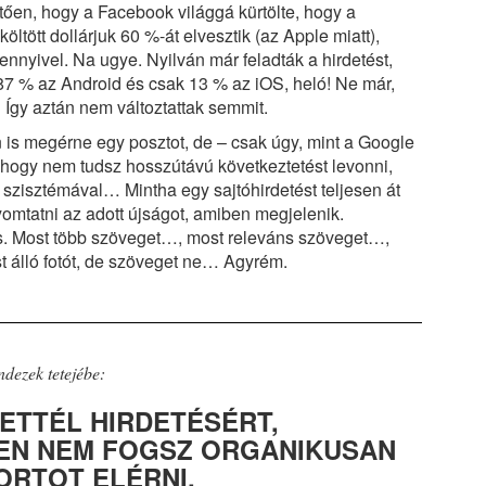
etően, hogy a Facebook világgá kürtölte, hogy a
öltött dollárjuk 60 %-át elvesztik (az Apple miatt),
nnyivel. Na ugye. Nyilván már feladták a hirdetést,
 87 % az Android és csak 13 % az iOS, heló! Ne már,
 Így aztán nem változtattak semmit.
is megérne egy posztot, de – csak úgy, mint a Google
, hogy nem tudsz hosszútávú következtetést levonni,
 szisztémával… Mintha egy sajtóhirdetést teljesen át
omtatni az adott újságot, amiben megjelenik.
is. Most több szöveget…, most releváns szöveget…,
 álló fotót, de szöveget ne… Agyrém.
dezek tetejébe:
ZETTÉL HIRDETÉSÉRT,
EN NEM FOGSZ ORGANIKUSAN
RTOT ELÉRNI.