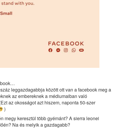
cebook…
g száz leggazdagabbja között ott van a facebook meg a
 ezeknek az embereknek a médiumaiban való
t. (Ezt az okosságot azt hiszem, naponta 50-szer
)
én megy keresztül több gyémánt? A sierra leonei
dőén? Na és melyik a gazdagabb?