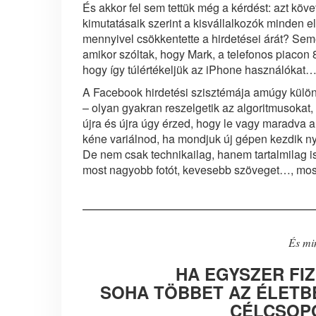
És akkor fel sem tettük még a kérdést: azt köv
kimutatásaik szerint a kisvállalkozók minden elk
mennyivel csökkentette a hirdetései árát? Seme
amikor szóltak, hogy Mark, a telefonos piacon
hogy így túlértékeljük az iPhone használókat…
A Facebook hirdetési szisztémája amúgy külön 
– olyan gyakran reszelgetik az algoritmusokat
újra és újra úgy érzed, hogy le vagy maradva a
kéne variálnod, ha mondjuk új gépen kezdik ny
De nem csak technikailag, hanem tartalmilag 
most nagyobb fotót, kevesebb szöveget…, most
És min
HA EGYSZER FI
SOHA TÖBBET AZ ÉLETB
CÉLCSOPO