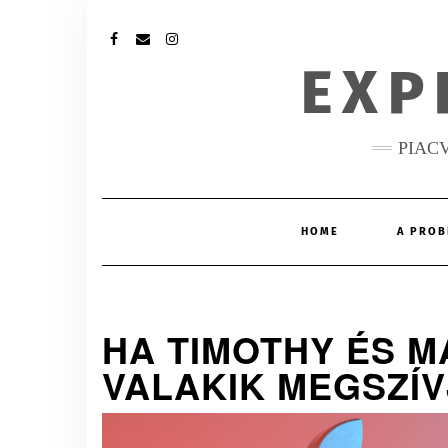
FACEBOOK
MAIL
INSTAGRAM
EXP
PIAC
HOME
A PROB
HA TIMOTHY ÉS M
VALAKIK MEGSZÍVJ