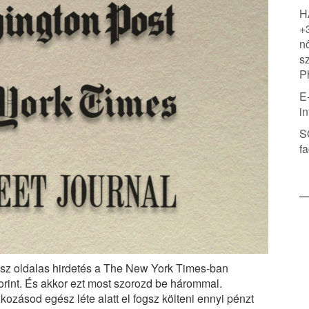
H
+
n
s
P
E
i
S
f
z oldalas hirdetés a The New York Times-ban
forint. És akkor ezt most szorozd be hárommal.
kozásod egész léte alatt el fogsz költeni ennyi pénzt