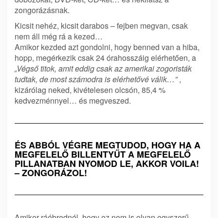
zongorázásnak.
Kicsit nehéz, kicsit darabos – fejben megvan, csak
nem áll még rá a kezed…
Amikor kezded azt gondolni, hogy benned van a hiba,
hopp, megérkezik csak 24 órahosszáig elérhetően, a
„Végső titok, amit eddig csak az amerikai zogoristák
tudtak, de most számodra is elérhetővé válik…”
,
kizárólag neked, kivételesen olcsón, 85,4 %
kedvezménnyel… és megveszed.
ÉS ABBÓL VÉGRE MEGTUDOD, HOGY HA A
MEGFELELŐ BILLENTYŰT A MEGFELELŐ
PILLANATBAN NYOMOD LE, AKKOR VOILA!
– ZONGORÁZOL!
Amikor ráébrednél, hogy ez nem is olyan egyszerű,