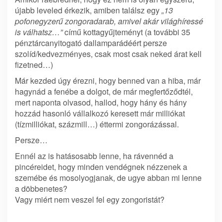
újabb leveled érkezik, amiben találsz egy
„13
pofonegyzerű zongoradarab, amivel akár világhíressé
is válhatsz…”
című kottagyűjteményt (a további 35
pénztárcanyitogató dallamparádéért persze
szolíd/kedvezményes, csak most csak neked árat kell
fizetned…)
Már kezded úgy érezni, hogy benned van a hiba, már
hagynád a fenébe a dolgot, de már megfertőződtél,
mert naponta olvasod, hallod, hogy hány és hány
hozzád hasonló vállalkozó keresett már milliókat
(tízmilliókat, százmill…) éttermi zongorázással.
Persze…
Ennél az is hatásosabb lenne, ha rávennéd a
pincéreidet, hogy minden vendégnek nézzenek a
szemébe és mosolyogjanak, de ugye abban mi lenne
a döbbenetes?
Vagy miért nem veszel fel egy zongoristát?