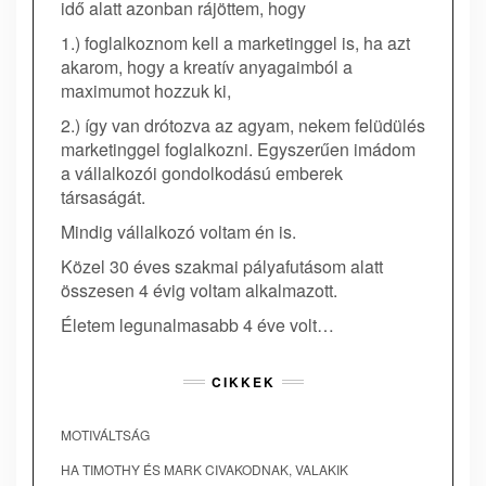
idő alatt azonban rájöttem, hogy
1.) foglalkoznom kell a marketinggel is, ha azt
akarom, hogy a kreatív anyagaimból a
maximumot hozzuk ki,
2.) így van drótozva az agyam, nekem felüdülés
marketinggel foglalkozni. Egyszerűen imádom
a vállalkozói gondolkodású emberek
társaságát.
Mindig vállalkozó voltam én is.
Közel 30 éves szakmai pályafutásom alatt
összesen 4 évig voltam alkalmazott.
Életem legunalmasabb 4 éve volt…
CIKKEK
MOTIVÁLTSÁG
HA TIMOTHY ÉS MARK CIVAKODNAK, VALAKIK