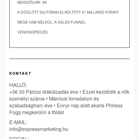
MEGSZÍVJÁK. MI.
A DÖGLÖTT SAJTÓBAN ELKÖLTÖTT 41 MILLIÁRD FORINT
MESE HAB NÉLKÜL: A SALES FUNNEL
VENDINGPÉDZS!
KONTAKT
HALLÓ:
+36 30 Párizsi diáklázadás éve • Ezzel kezdődik a nők
személyi száma • Márciusi forradalom és
szabadságharc éve • Ennyi nap alatt akarta Phileas
Fogg megkerülni a földet
E-MAIL:
info@expressmarketing.hu
SOCIAL: