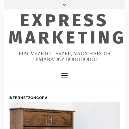
KAPCSOLAT
EXPRESS
FACEBOOK
MAIL
INSTAGRAM
MARKETING
PIACVEZETŐ LESZEL, VAGY HARCOS
LEMARADÓ? HOHOHOHÓ!
Toggle
Navigation
INTERNETZONGORA