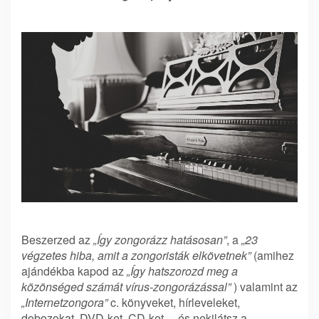
Beszerzed az
„Így zongorázz hatásosan”
, a
„23
végzetes hiba, amit a zongoristák elkövetnek”
(amihez
ajándékba kapod az
„Így hatszorozd meg a
közönséged számát vírus-zongorázással”
) valamint az
„Internetzongora”
c. könyveket, hírleveleket,
dobozokat, DVD-ket, CD-ket… és nekilátsz a